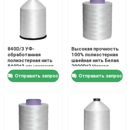
О нас
Экскурсия по заводу
840D/3 УФ-
Высокая прочность
Контроль качества
обработанная
100% полиэстерная
полиэстерная нить
швейная нить Белая
840D*3 изысканная
2000D*2 Низкая
Свяжитесь с нами
полиэстерная
усадка
Отправить запрос
Отправить запрос
вышивка
Запросите цитату
Высокий поток полиэстера цепкости
Нить из высокопрочных полиэфирных нитей