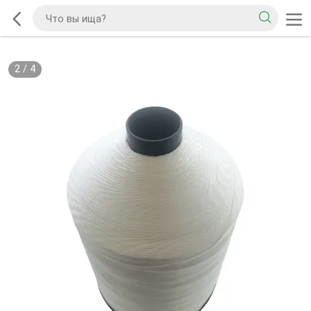
2
/
4