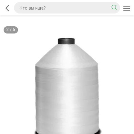
2
/
5