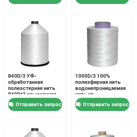
О нас
Экскурсия по заводу
Контроль качества
Свяжитесь с нами
840D/3 УФ-
1000D/3 100%
обработанная
полиэфирная нить
полиэстерная нить
водонепроницаемая
840D*3 изысканная
нить из
Запросите цитату
полиэстерная
полиэфирных нитей
Отправить запрос
Отправить запрос
вышивка
Высокий поток полиэстера цепкости
Нить из высокопрочных полиэфирных нитей