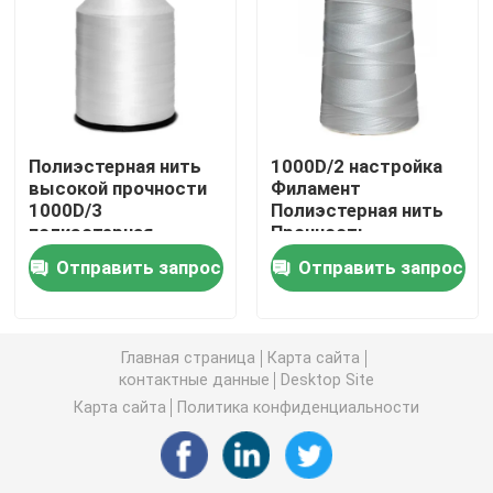
Высокопрочная полиэстерная нить цветная нить
Нить из полипропилена высокой прочности
Полиэстерная нить
1000D/2 настройка
высокой прочности
Филамент
Высокопрочная полипропиленовая нить цветная ни
1000D/3
Полиэстерная нить
полиэстерная
Прочность
швейная нить
материала
Высокопрочная нейлоновая нить
Отправить запрос
Отправить запрос
Высокопрочная нейлоновая нить цветная нить
Главная страница
Карта сайта
контактные данные
Desktop Site
Поток высокой цепкости шить
Карта сайта
Политика конфиденциальности
Швейная нить цветная нить