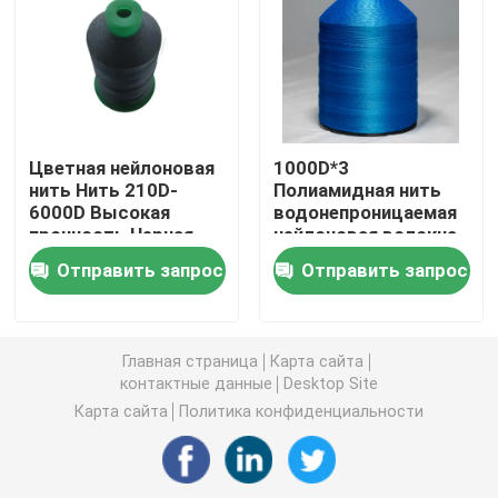
Высокопрочная полиэстерная нить цветная нить
Нить из полипропилена высокой прочности
Цветная нейлоновая
1000D*3
нить Нить 210D-
Полиамидная нить
Высокопрочная полипропиленовая нить цветная ни
6000D Высокая
водонепроницаемая
прочность Черная
нейлоновая волокна
нейлоновая нить
Синяя швейная нить
Высокопрочная нейлоновая нить
Отправить запрос
Отправить запрос
Высокопрочная нейлоновая нить цветная нить
Главная страница
Карта сайта
контактные данные
Desktop Site
Поток высокой цепкости шить
Карта сайта
Политика конфиденциальности
Швейная нить цветная нить