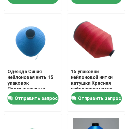
О нас
Экскурсия по заводу
Контроль качества
Свяжитесь с нами
Одежда Синяя
15 упаковки
нейлоновая нить 15
нейлоновой нитки
упаковок
катушки Красная
Промышленные
нейлоновая нитка
Запросите цитату
нитевые катушки
Покрытие нитки для
Отправить запрос
Отправить запрос
кожи
Высокий поток полиэстера цепкости
Нить из высокопрочных полиэфирных нитей