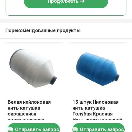
Продолжать
Порекомендованные продукты
Домой
Белая нейлоновая
15 штук Нилоновая
нить катушка
нить катушка
Продукты
окрашенная
Голубая Красная
промышленная
Нить промышленной
швейная нить для
швейной машины
Отправить запрос
Отправить запрос
видео
обуви