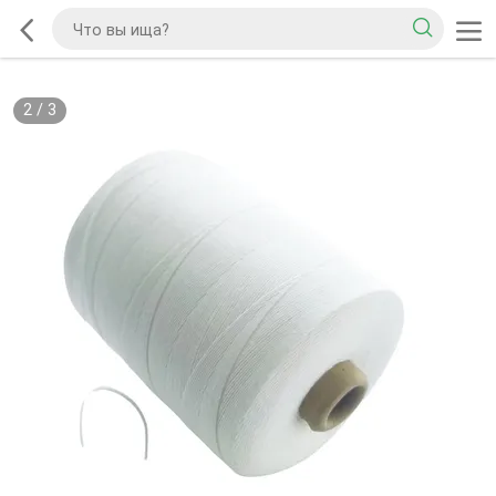
2
/
3