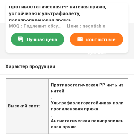
Противостатическая PP нитеная пряжа,
устойчивая к ультрафиолету,
полипропиленовая пряжа
MOQ：Подлежит обсуждению
Цена：negotiable
Лучшая цена
контактные
данные
Характер продукции
Противостатическая PP нить из
нитей
,
Ультрафиолетоустойчивая поли
Высокий свет:
пропиленовая пряжа
,
Антистатическая полипропилен
овая пряжа