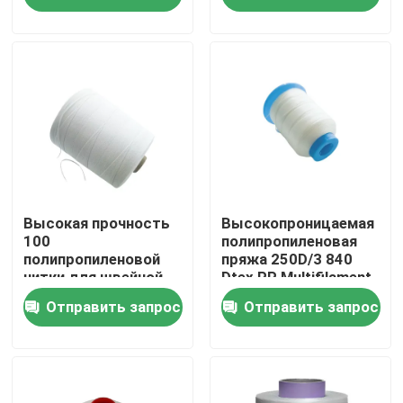
О нас
Экскурсия по заводу
Контроль качества
Свяжитесь с нами
Высокая прочность
Высокопроницаемая
100
полипропиленовая
полипропиленовой
пряжа 250D/3 840
нитки для швейной
Dtex PP Multifilament
Запросите цитату
нитки
Yarn
Отправить запрос
Отправить запрос
Высокий поток полиэстера цепкости
Нить из высокопрочных полиэфирных нитей