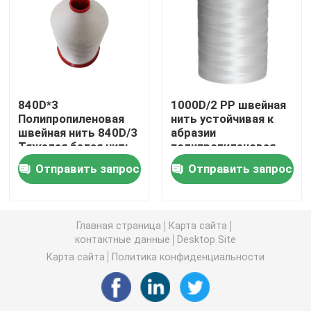
Высокопрочная полиэстерная нить цветная нить
Нить из полипропилена высокой прочности
840D*3
1000D/2 PP швейная
Полипропиленовая
нить устойчивая к
Высокопрочная полипропиленовая нить цветная ни
швейная нить 840D/3
абразии
Тяжелая белая нить
полипропиленовая
нить
Высокопрочная нейлоновая нить
Отправить запрос
Отправить запрос
Высокопрочная нейлоновая нить цветная нить
Главная страница
Карта сайта
контактные данные
Desktop Site
Поток высокой цепкости шить
Карта сайта
Политика конфиденциальности
Швейная нить цветная нить