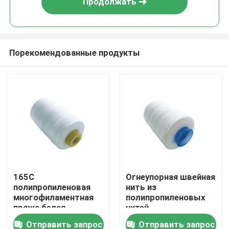
Продолжать
Порекомендованные продукты
Домой
165C
Огнеупорная швейная
полипропиленовая
нить из
Продукты
многофиламентная
полипропиленовых
пряжа белая
нитей
огнеупорная нить
Отправить запрос
Отправить запрос
видео